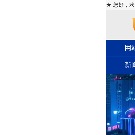
★ 您好，
网
新