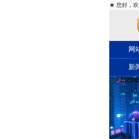
★ 您好，
网
新