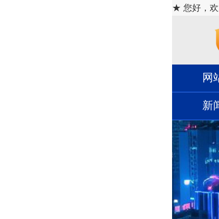
★ 您好，
网
新